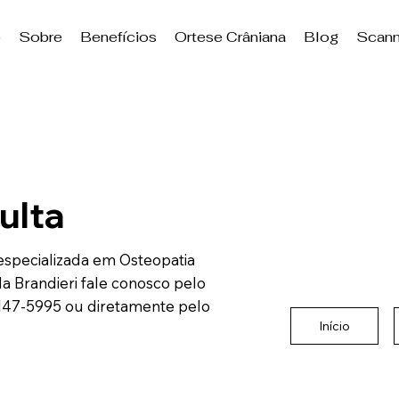
o
Sobre
Benefícios
Ortese Crâniana
Blog
Scann
ulta
specializada em Osteopatia
la Brandieri fale conosco pelo
147-5995 ou diretamente pelo
Início