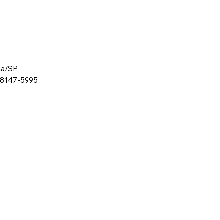
ca/SP
 98147-5995