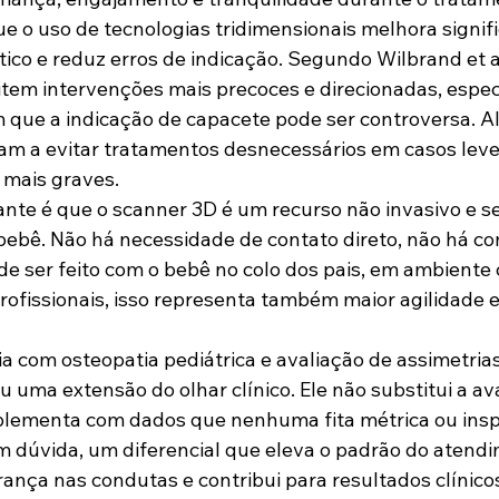
 o uso de tecnologias tridimensionais melhora signif
ico e reduz erros de indicação. Segundo Wilbrand et al
tem intervenções mais precoces e direcionadas, espe
m que a indicação de capacete pode ser controversa. Al
am a evitar tratamentos desnecessários em casos leves
 mais graves.
nte é que o scanner 3D é um recurso não invasivo e s
bebê. Não há necessidade de contato direto, não há c
de ser feito com o bebê no colo dos pais, em ambiente 
profissionais, isso representa também maior agilidade 
a com osteopatia pediátrica e avaliação de assimetrias
 uma extensão do olhar clínico. Ele não substitui a av
lementa com dados que nenhuma fita métrica ou insp
em dúvida, um diferencial que eleva o padrão do atendi
nça nas condutas e contribui para resultados clínicos