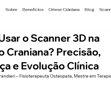
o
Sobre
Benefícios
Ortese Crâniana
Blog
Scann
Usar o Scanner 3D na
o Craniana? Precisão,
a e Evolução Clínica
Brandieri – Fisioterapeuta Osteopata, Mestre em Terap