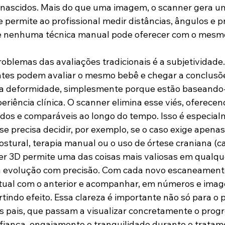
ascidos. Mais do que uma imagem, o scanner gera u
ue permite ao profissional medir distâncias, ângulos e
e nenhuma técnica manual pode oferecer com o mesmo
oblemas das avaliações tradicionais é a subjetividade.
entes podem avaliar o mesmo bebê e chegar a conclusõe
da deformidade, simplesmente porque estão baseando-
eriência clínica. O scanner elimina esse viés, oferece
ados e comparáveis ao longo do tempo. Isso é especial
e precisa decidir, por exemplo, se o caso exige apenas
stural, terapia manual ou o uso de órtese craniana (c
er 3D permite uma das coisas mais valiosas em qualqu
 evolução com precisão. Com cada novo escaneamento,
tual com o anterior e acompanhar, em números e image
tindo efeito. Essa clareza é importante não só para o pr
 pais, que passam a visualizar concretamente o progr
fiança, engajamento e tranquilidade durante o tratam