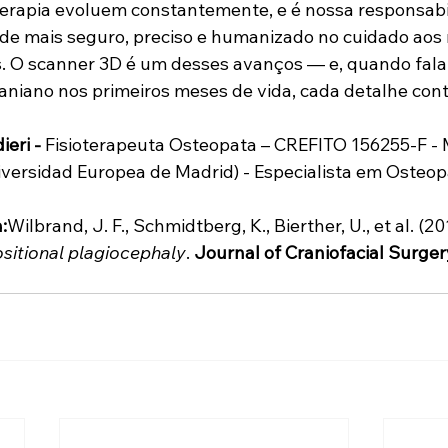
oterapia evoluem constantemente, e é nossa responsabi
 de mais seguro, preciso e humanizado no cuidado aos
. O scanner 3D é um desses avanços — e, quando fal
niano nos primeiros meses de vida, cada detalhe cont
eri - 
Fisioterapeuta Osteopata – CREFITO 156255-F - 
versidad Europea de Madrid) - Especialista em Osteopa
:
Wilbrand, J. F., Schmidtberg, K., Bierther, U., et al. (201
ositional plagiocephaly
. 
Journal of Craniofacial Surger