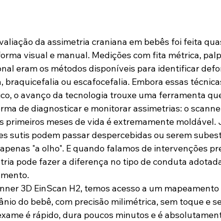
valiação da assimetria craniana em bebês foi feita qua
orma visual e manual. Medições com fita métrica, palp
nal eram os métodos disponíveis para identificar def
a, braquicefalia ou escafocefalia. Embora essas técnic
ico, o avanço da tecnologia trouxe uma ferramenta qu
ma de diagnosticar e monitorar assimetrias: o scanne
os primeiros meses de vida é extremamente moldável.
ões sutis podem passar despercebidas ou serem subes
 apenas "a olho". E quando falamos de intervenções pr
tria pode fazer a diferença no tipo de conduta adotada
amento.
canner 3D EinScan H2, temos acesso a um mapeamento 
rânio do bebê, com precisão milimétrica, sem toque e 
 exame é rápido, dura poucos minutos e é absolutament