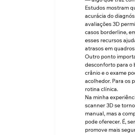
Estudos mostram que
acurácia do diagnóst
avaliações 3D permi
casos borderline, e
esses recursos ajud
atrasos em quadros
Outro ponto importa
desconforto para o 
crânio e o exame po
acolhedor. Para os 
rotina clínica.
Na minha experiênci
scanner 3D se tornou
manual, mas a comp
pode oferecer. É, s
promove mais segura