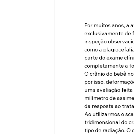
Por muitos anos, a a
exclusivamente de f
inspeção observacio
como a plagiocefali
parte do exame clín
completamente a for
O crânio do bebê n
por isso, deformaç
uma avaliação feita
milímetro de assime
da resposta ao trat
Ao utilizarmos o s
tridimensional do c
tipo de radiação. O