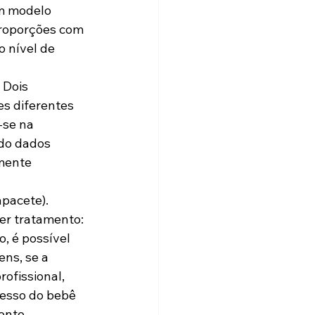
m modelo 
 proporções com 
 nível de 
 Dois 
s diferentes 
se na 
ndo dados 
mente 
 
apacete).
er tratamento: 
 é possível 
ns, se a 
ofissional, 
esso do bebê 
ento.