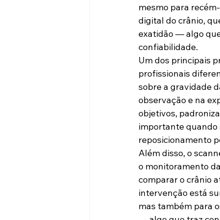
mesmo para recém-n
digital do crânio, q
exatidão — algo qu
confiabilidade.
Um dos principais pr
profissionais difer
sobre a gravidade 
observação e na exp
objetivos, padroniz
importante quando s
reposicionamento po
Além disso, o scann
o monitoramento da
comparar o crânio a
intervenção está sur
mas também para os
— algo que traz con