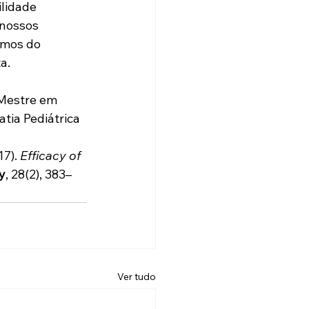
lidade 
 nossos 
amos do 
a.
Mestre em 
tia Pediátrica
7). 
Efficacy of 
y
, 28(2), 383–
Ver tudo