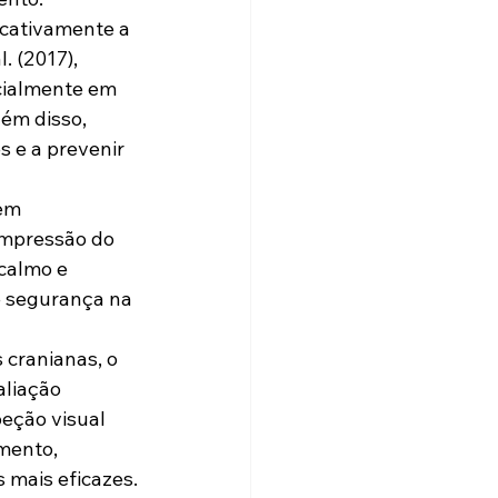
icativamente a 
. (2017), 
cialmente em 
ém disso, 
 e a prevenir 
em 
ompressão do 
calmo e 
e segurança na 
 cranianas, o 
aliação 
eção visual 
mento, 
 mais eficazes.