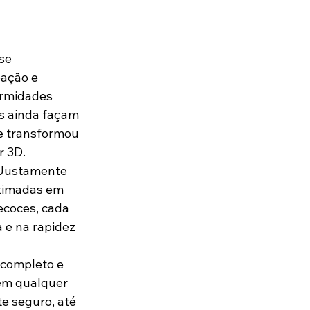
se 
ação e 
ormidades 
as ainda façam 
e transformou 
r 3D.
 Justamente 
timadas em 
ecoces, cada 
 e na rapidez 
completo e 
sem qualquer 
e seguro, até 